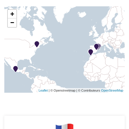
+
−
Leaflet
| © Openstreetmap | © Contributeurs
OpenStreetMap