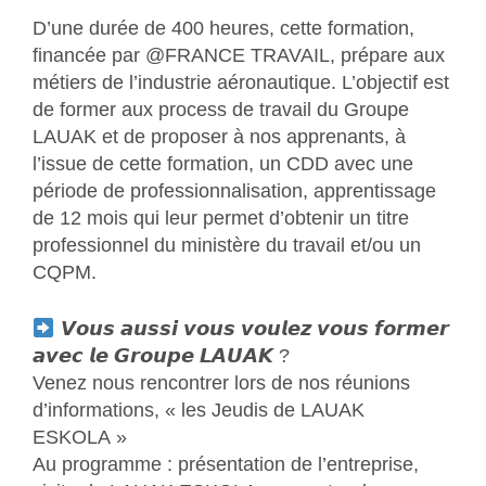
D’une durée de 400 heures, cette formation,
financée par @FRANCE TRAVAIL, prépare aux
métiers de l’industrie aéronautique. L’objectif est
de former aux process de travail du Groupe
LAUAK et de proposer à nos apprenants, à
l’issue de cette formation, un CDD avec une
période de professionnalisation, apprentissage
de 12 mois qui leur permet d’obtenir un titre
professionnel du ministère du travail et/ou un
CQPM.
𝙑𝙤𝙪𝙨 𝙖𝙪𝙨𝙨𝙞 𝙫𝙤𝙪𝙨 𝙫𝙤𝙪𝙡𝙚𝙯 𝙫𝙤𝙪𝙨 𝙛𝙤𝙧𝙢𝙚𝙧
𝙖𝙫𝙚𝙘 𝙡𝙚 𝙂𝙧𝙤𝙪𝙥𝙚 𝙇𝘼𝙐𝘼𝙆 ?
Venez nous rencontrer lors de nos réunions
d’informations, « les Jeudis de LAUAK
ESKOLA »
Au programme : présentation de l’entreprise,