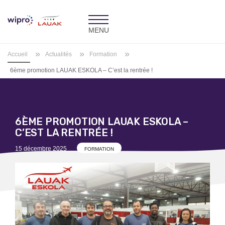
Toggle
navigation
»
»
»
Accueil
Actualités
Formation
6ème promotion LAUAK ESKOLA – C’est la rentrée !
6ÈME PROMOTION LAUAK ESKOLA –
C’EST LA RENTRÉE !
Posted
15 décembre 2025
FORMATION
on