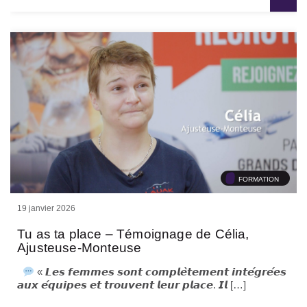
FORMATION
19 janvier 2026
Tu as ta place – Témoignage de Célia,
Ajusteuse-Monteuse
« 𝙇𝙚𝙨 𝙛𝙚𝙢𝙢𝙚𝙨 𝙨𝙤𝙣𝙩 𝙘𝙤𝙢𝙥𝙡𝙚̀𝙩𝙚𝙢𝙚𝙣𝙩 𝙞𝙣𝙩𝙚́𝙜𝙧𝙚́𝙚𝙨
𝙖𝙪𝙭 𝙚́𝙦𝙪𝙞𝙥𝙚𝙨 𝙚𝙩 𝙩𝙧𝙤𝙪𝙫𝙚𝙣𝙩 𝙡𝙚𝙪𝙧 𝙥𝙡𝙖𝙘𝙚. 𝙄𝙡 […]