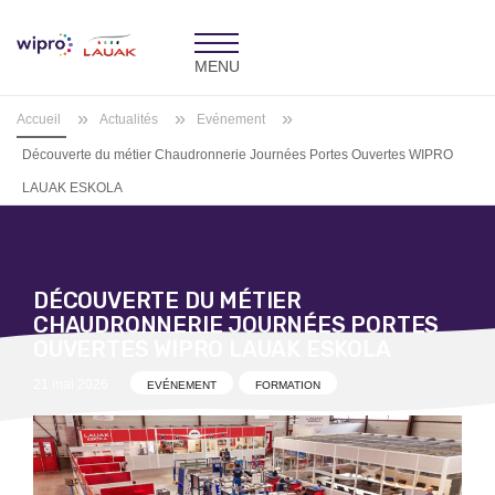
Toggle
navigation
»
»
»
Accueil
Actualités
Evénement
Découverte du métier Chaudronnerie Journées Portes Ouvertes WIPRO
LAUAK ESKOLA
DÉCOUVERTE DU MÉTIER
CHAUDRONNERIE JOURNÉES PORTES
OUVERTES WIPRO LAUAK ESKOLA
Posted
21 mai 2026
EVÉNEMENT
FORMATION
on