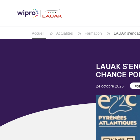
»
»
»
Accueil
Actualités
Formation
LAUAK s’engage
LAUAK S’EN
CHANCE POU
Posted
24 octobre 2025
FO
on