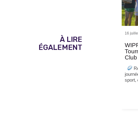
16 juill
À LIRE
WIPR
ÉGALEMENT
Tour
Club
Re
journé
sport,