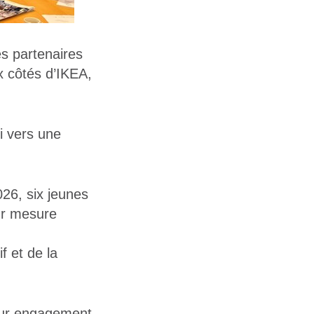
s partenaires
x côtés d’IKEA,
i vers une
26, six jeunes
sur mesure
f et de la
eur engagement