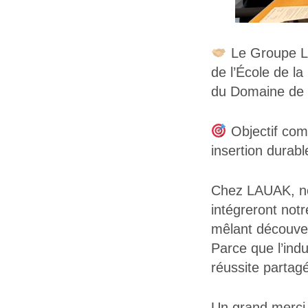
Le Groupe LA
de l’École de l
du Domaine de 
Objectif com
insertion durabl
Chez LAUAK, nou
intégreront not
mêlant découver
Parce que l’indus
réussite partag
Un grand merci