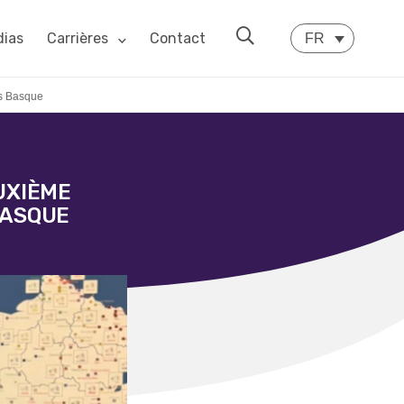
ias
Carrières
Contact
FR
ys Basque
UXIÈME
BASQUE