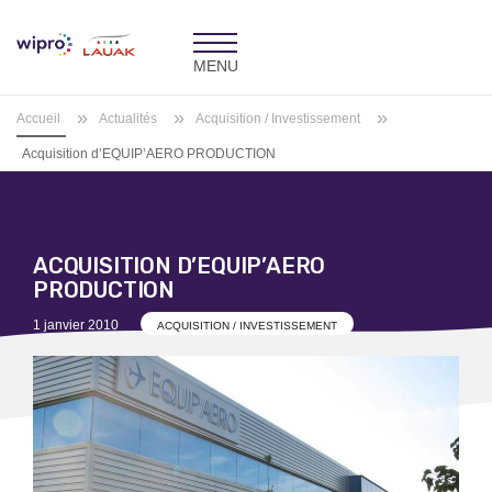
Toggle
navigation
»
»
»
Accueil
Actualités
Acquisition / Investissement
Acquisition d’EQUIP’AERO PRODUCTION
ACQUISITION D’EQUIP’AERO
PRODUCTION
Posted
1 janvier 2010
ACQUISITION / INVESTISSEMENT
on