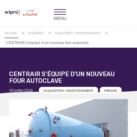
Toggle
navigation
»
»
»
Accueil
Actualités
Acquisition / Investissement
CENTRAIR s’équipe d’un nouveau four autoclave
CENTRAIR S’ÉQUIPE D’UN NOUVEAU
FOUR AUTOCLAVE
Posted
18 juillet 2018
ACQUISITION / INVESTISSEMENT
PRESSE
on