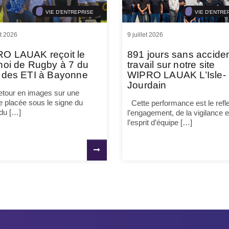
VIE D'ENTREPRISE
VIE D'ENTRE
et 2026
9 juillet 2026
O LAUAK reçoit le
891 jours sans accide
noi de Rugby à 7 du
travail sur notre site
 des ETI à Bayonne
WIPRO LAUAK L’Isle-
Jourdain
tour en images sur une
e placée sous le signe du
Cette performance est le refle
 du […]
l’engagement, de la vigilance e
l’esprit d’équipe […]