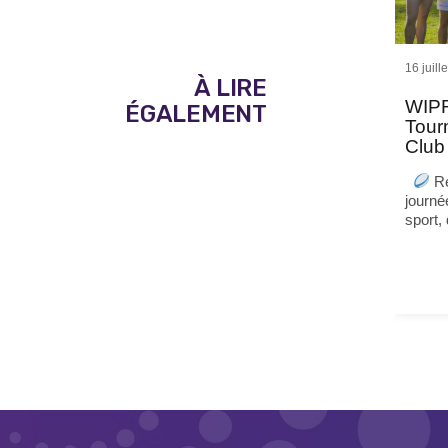
16 juill
À LIRE
WIPR
ÉGALEMENT
Tour
Club
Re
journé
sport,