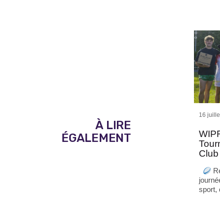
16 juill
À LIRE
WIPR
ÉGALEMENT
Tour
Club
Re
journé
sport,