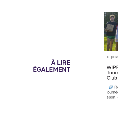
16 juill
À LIRE
WIPR
ÉGALEMENT
Tour
Club
Re
journé
sport,