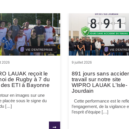
VIE D'ENTREPRISE
VIE D'ENTRE
et 2026
9 juillet 2026
O LAUAK reçoit le
891 jours sans accide
noi de Rugby à 7 du
travail sur notre site
 des ETI à Bayonne
WIPRO LAUAK L’Isle-
Jourdain
tour en images sur une
e placée sous le signe du
Cette performance est le refle
 du […]
l’engagement, de la vigilance e
l’esprit d’équipe […]