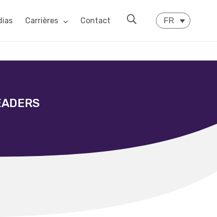
ias
Carrières
Contact
FR
EADERS