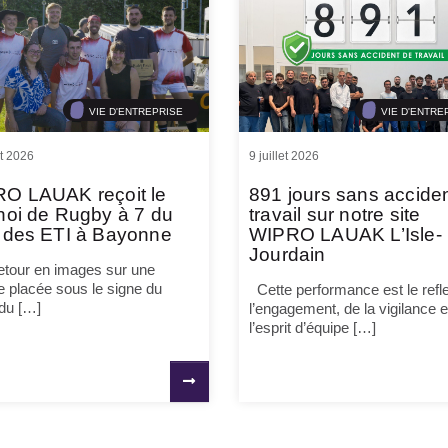
VIE D'ENTREPRISE
VIE D'ENTRE
et 2026
9 juillet 2026
O LAUAK reçoit le
891 jours sans accide
noi de Rugby à 7 du
travail sur notre site
 des ETI à Bayonne
WIPRO LAUAK L’Isle-
Jourdain
tour en images sur une
e placée sous le signe du
Cette performance est le refle
 du […]
l’engagement, de la vigilance e
l’esprit d’équipe […]