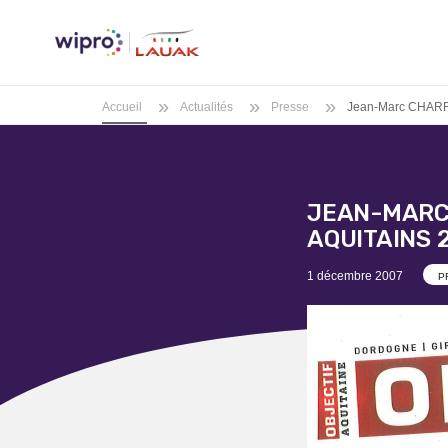
»
»
»
Accueil
Actualités
Presse
Jean-Marc CHARRIT
JEAN-MARC 
AQUITAINS 
Posted
1 décembre 2007
P
on