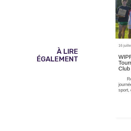
16 juill
À LIRE
WIPR
ÉGALEMENT
Tour
Club
Re
journé
sport,