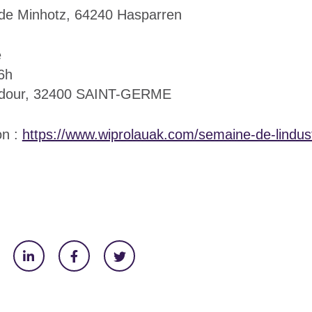
 de Minhotz, 64240 Hasparren
é
6h
dour, 32400 SAINT-GERME
on :
https://www.wiprolauak.com/semaine-de-lindust