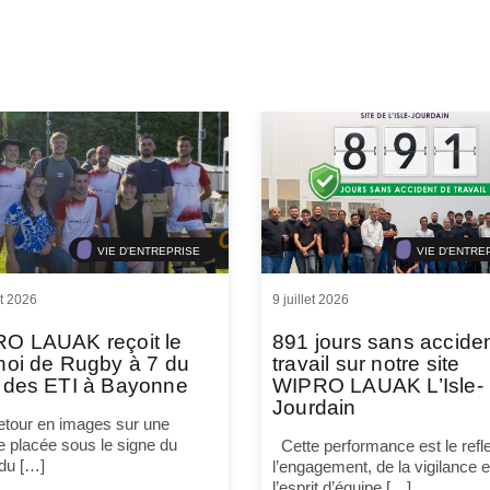
VIE D'ENTREPRISE
VIE D'ENTRE
et 2026
9 juillet 2026
O LAUAK reçoit le
891 jours sans accide
noi de Rugby à 7 du
travail sur notre site
 des ETI à Bayonne
WIPRO LAUAK L’Isle-
Jourdain
tour en images sur une
e placée sous le signe du
Cette performance est le refle
 du […]
l’engagement, de la vigilance e
l’esprit d’équipe […]