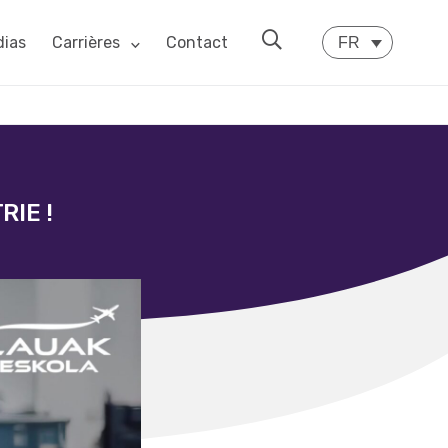
ias
Carrières
Contact
FR
RIE !