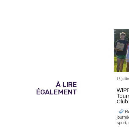
16 juill
À LIRE
WIPR
ÉGALEMENT
Tour
Club
Re
journé
sport,