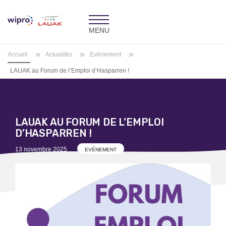
Toggle
navigation
»
»
»
Accueil
Actualités
Evénement
LAUAK au Forum de l’Emploi d’Hasparren !
LAUAK AU FORUM DE L’EMPLOI
D’HASPARREN !
Posted
13 novembre 2025
EVÉNEMENT
on