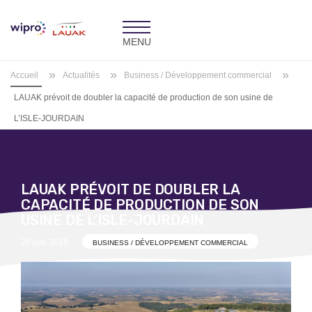
Toggle
navigation
»
»
»
Accueil
Actualités
Business / Développement commercial
LAUAK prévoit de doubler la capacité de production de son usine de
L’ISLE-JOURDAIN
LAUAK PRÉVOIT DE DOUBLER LA
CAPACITÉ DE PRODUCTION DE SON
USINE DE L’ISLE-JOURDAIN
Posted
28 juin 2019
BUSINESS / DÉVELOPPEMENT COMMERCIAL
on