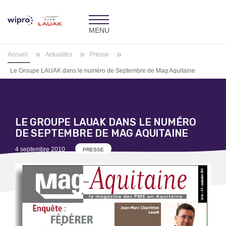
Toggle
navigation
»
»
»
Accueil
Actualités
Presse
Le Groupe LAUAK dans le numéro de Septembre de Mag Aquitaine
LE GROUPE LAUAK DANS LE NUMÉRO
DE SEPTEMBRE DE MAG AQUITAINE
Posted
4 septembre 2010
PRESSE
on