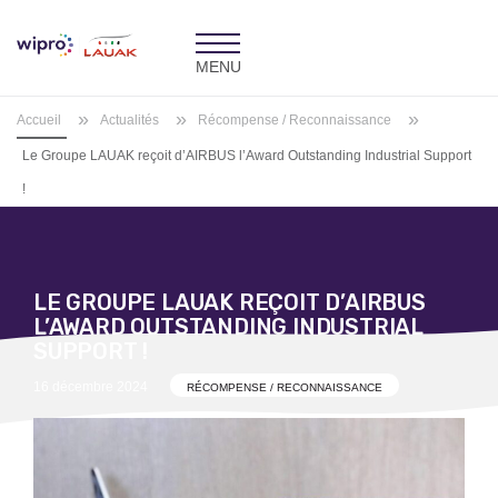
Toggle
navigation
»
»
»
Accueil
Actualités
Récompense / Reconnaissance
Le Groupe LAUAK reçoit d’AIRBUS l’Award Outstanding Industrial Support
!
LE GROUPE LAUAK REÇOIT D’AIRBUS
L’AWARD OUTSTANDING INDUSTRIAL
SUPPORT !
Posted
16 décembre 2024
RÉCOMPENSE / RECONNAISSANCE
on