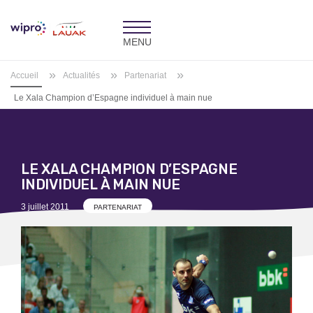
Toggle
navigation
»
»
»
Accueil
Actualités
Partenariat
Le Xala Champion d’Espagne individuel à main nue
LE XALA CHAMPION D’ESPAGNE
INDIVIDUEL À MAIN NUE
Posted
3 juillet 2011
PARTENARIAT
on