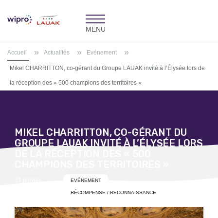
Toggle
navigation
»
»
»
Accueil
Actualités
Evénement
Mikel CHARRITTON, co-gérant du Groupe LAUAK invité à l’Élysée lors de
la réception des « 500 champions des territoires »
MIKEL CHARRITTON, CO-GÉRANT DU
GROUPE LAUAK INVITÉ À L’ÉLYSÉE LORS
DE LA RÉCEPTION DES « 500
CHAMPIONS DES TERRITOIRES »
Posted
21 janvier
EVÉNEMENT
on
2020
RÉCOMPENSE / RECONNAISSANCE