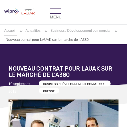
Toggle
navigation
»
»
»
Accueil
Actualités
Business / Développement commercial
Nouveau contrat pour LAUAK sur le marché de l’A380
NOUVEAU CONTRAT POUR LAUAK SUR
LE MARCHÉ DE L’A380
Posted
10 septembre
BUSINESS / DÉVELOPPEMENT COMMERCIAL
on
2012
PRESSE