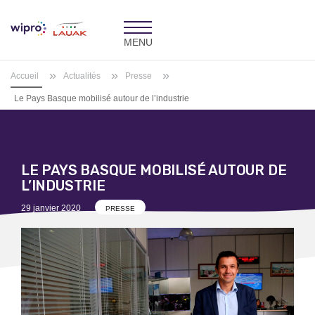
Toggle
navigation
»
»
»
Accueil
Actualités
Presse
Le Pays Basque mobilisé autour de l’industrie
LE PAYS BASQUE MOBILISÉ AUTOUR DE
L’INDUSTRIE
Posted
29 janvier 2020
PRESSE
on