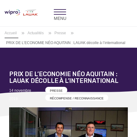
Toggle
navigation
»
»
»
Accueil
Actualités
Presse
PRIX DE L’ECONOMIE NÉO AQUITAIN : LAUAK décolle à l’international
PRIX DE L’ECONOMIE NÉO AQUITAIN :
LAUAK DÉCOLLE À L’INTERNATIONAL
Posted
14 novembre
PRESSE
on
2019
RÉCOMPENSE / RECONNAISSANCE