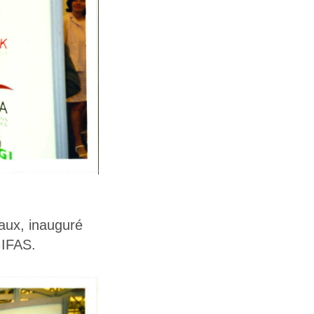
aux
, inauguré
GIFAS.