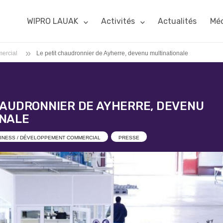
WIPRO LAUAK
Activités
Actualités
Méd
»
ercial
Le petit chaudronnier de Ayherre, devenu multinationale
HAUDRONNIER DE AYHERRE, DEVENU
ONALE
INESS / DÉVELOPPEMENT COMMERCIAL
PRESSE