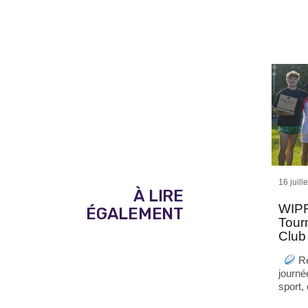
16 juill
À LIRE
WIPR
ÉGALEMENT
Tour
Club
Re
journé
sport,