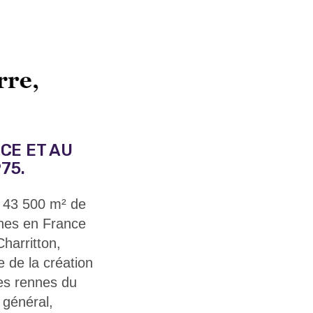
CE ET AU
75.
s 43 500 m² de
nnes en France
Charritton,
e de la création
les rennes du
 général,