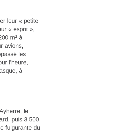
r leur « petite
eur « esprit »,
 200 m² à
r avions,
épassé les
our l’heure,
basque, à
 Ayherre, le
ard, puis 3 500
e fulgurante du