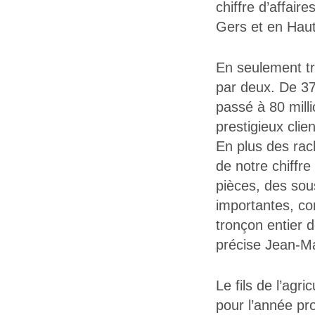
chiffre d’affair
Gers et en Hau
En seulement tr
par deux. De 37 
passé à 80 milli
prestigieux clie
En plus des rach
de notre chiffr
pièces, des so
importantes, co
tronçon entier d
précise Jean-Ma
Le fils de l’agri
pour l’année pr