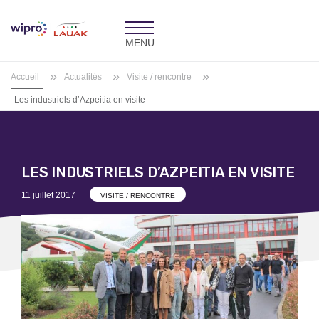
Toggle
navigation
»
»
»
Accueil
Actualités
Visite / rencontre
Les industriels d’Azpeitia en visite
LES INDUSTRIELS D’AZPEITIA EN VISITE
Posted
11 juillet 2017
VISITE / RENCONTRE
on