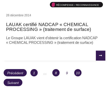
RÉCOMPENSE / RECONNAISSANCE
26 décembre 2014
LAUAK certifié NADCAP « CHEMICAL
PROCESSING » (traitement de surface)
Le Groupe LAUAK vient d’obtenir la certification NADCAP
« CHEMICAL PROCESSING » (traitement de surface)
POST
NAVIGATION
Page
Page
Page
Page
Précédent
1
…
8
9
10
NAVIGATION
DES
ARTICLES
Suivant